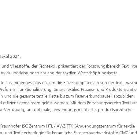
ptische Messverfahren
htextil 2024.
 und Vliesstoffe, der Techtextil, präsentiert der Forschungsbereich Textil vo
twicklungsleistungen entlang der textilen Wertschöpfungskette.
itute zusammengeschlossen, um die Einzelkompetenzen von der Textilmasch
 Preforms, Funktionalisierung, Smart Textiles, Prozess- und Produktsimulatio
n und die gesamte textile Kette bis zum Faserverbundbauteil abzubilden.
 effizient gemeinsam gelöst werden. Mit dem Forschungsbereich Textil st
zur Verfügung, um optimale, anwendungsorientierte, produktspezifische
as Fraunhofer ISC Zentrum HTL / AWZ TFK (Anwendungszentrum für textile
m- und Textiltechnologie für keramische Faserverbundwerkstoffe CMC und