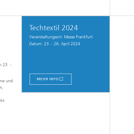
Techtextil 2024
Veranstaltungsort: Messe Frankfurt
Datum: 23. - 26. April 2024
n 23. -
MEHR INFO
ine und
n,
eht