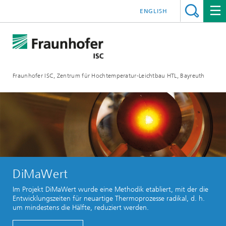
ENGLISH
Fraunhofer ISC, Zentrum für Hochtemperatur-Leichtbau HTL, Bayreuth
DiMaWert
Im Projekt DiMaWert wurde eine Methodik etabliert, mit der die
Entwicklungszeiten für neuartige Thermoprozesse radikal, d. h.
um mindestens die Hälfte, reduziert werden.