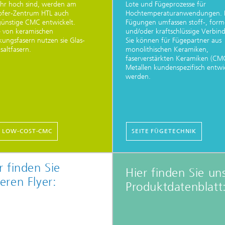
hr hoch sind, werden am
Lote und Fügeprozesse für
ofer-Zentrum HTL auch
Hochtemperaturanwendungen. 
ünstige CMC entwickelt.
Fügungen umfassen stoff-, form
e von keramischen
und/oder kraftschlüssige Verbin
kungsfasern nutzen sie Glas-
Sie können für Fügepartner aus
saltfasern.
monolithischen Keramiken,
faserverstärkten Keramiken (CM
Metallen kundenspezifisch entwi
werden.
E LOW-COST-CMC
SEITE FÜGETECHNIK
r finden Sie
Hier finden Sie un
eren Flyer:
Produktdatenblatt