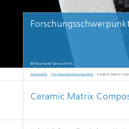
ThermoO
(TOM)
Forschungsschwerpunk
© Fraunhofer-Zentrum HTL
Startseite
Forschungsschwerpunkte
Ceramic Matrix Com
Ceramic Matrix Compos