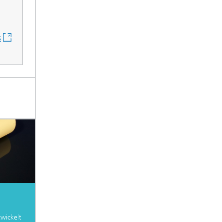
s
wickelt