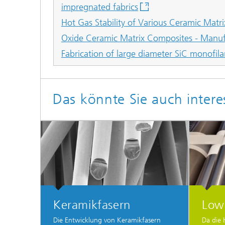
impregnated fabrics
Hot Gas Stability of Various Ceramic Matr
Oxide Ceramic Matrix Composites - Manufac
Fabrication of large diameter SiC monofil
Das könnte Sie auch intere
Keramikfasern
Low
Die Entwicklung von Keramikfasern
Da die 