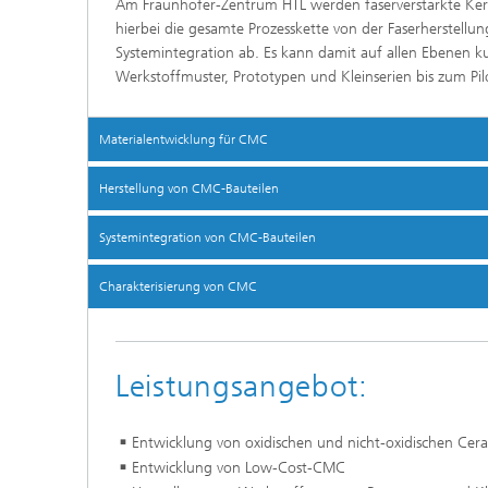
Am Fraunhofer-Zentrum HTL werden faserverstärkte Kera
hierbei die gesamte Prozesskette von der Faserherstellu
Systemintegration ab. Es kann damit auf allen Ebenen 
Werkstoffmuster, Prototypen und Kleinserien bis zum Pi
Materialentwicklung für CMC
Herstellung von CMC-Bauteilen
Systemintegration von CMC-Bauteilen
Charakterisierung von CMC
Leistungsangebot:
Entwicklung von oxidischen und nicht-oxidischen Cer
Entwicklung von Low-Cost-CMC