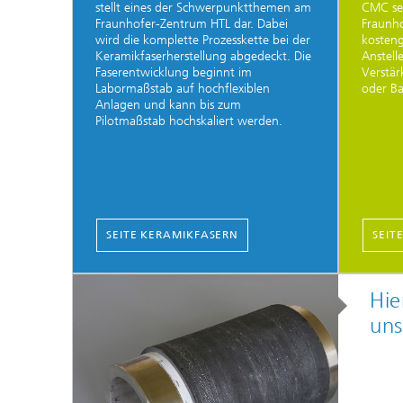
stellt eines der Schwerpunktthemen am
CMC se
Fraunhofer-Zentrum HTL dar. Dabei
Fraunh
wird die komplette Prozesskette bei der
kosteng
Keramikfaserherstellung abgedeckt. Die
Anstell
Faserentwicklung beginnt im
Verstär
Labormaßstab auf hochflexiblen
oder Ba
Anlagen und kann bis zum
Pilotmaßstab hochskaliert werden.
SEITE KERAMIKFASERN
SEIT
Hie
uns