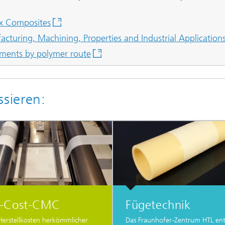
ix Composites
turing, Machining, Properties and Industrial Application
aments by polymer route
ssieren:
-Cost-CMC
Fügetechnik
Herstellkosten herkömmlicher
Das Fraunhofer-Zentrum HTL ent