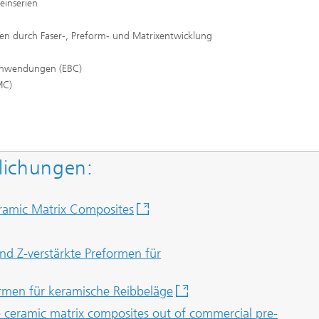
einserien
en durch Faser-, Preform- und Matrixentwicklung
 Anwendungen (EBC)
MC)
lichungen:
eramic Matrix Composites
nd Z-verstärkte Preformen für
rmen für keramische Reibbeläge
e ceramic matrix composites out of commercial pre-