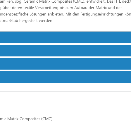
miken, sog. Ceramic Matrix Composites (CMC), entwickelt. Das HTL deck
ng über deren textile Verarbeitung bis zum Aufbau der Matrix und der
kundenspezifische Lösungen anbieten. Mit den Fertigungseinrichtungen kö
lotmaßstab hergestellt werden.
amic Matrix Composites (CMC)