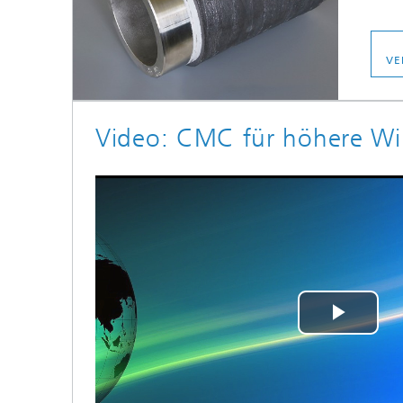
VE
Video: CMC für höhere Wi
Play
Vide