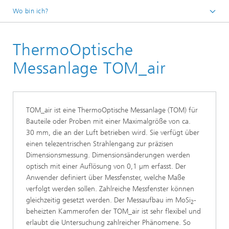
Wo bin ich?
Startseite
ThermoOptische
Forschungsschwerpunkte
Prüfverfahren
Messanlage TOM_air
ThermoOptische Messverfahren (TOM)
TOM_air ist eine ThermoOptische Messanlage (TOM) für
Bauteile oder Proben mit einer Maximalgröße von ca.
30 mm, die an der Luft betrieben wird. Sie verfügt über
einen telezentrischen Strahlengang zur präzisen
Dimensionsmessung. Dimensionsänderungen werden
optisch mit einer Auflösung von 0,1 µm erfasst. Der
Anwender definiert über Messfenster, welche Maße
verfolgt werden sollen. Zahlreiche Messfenster können
gleichzeitig gesetzt werden. Der Messaufbau im MoSi
-
2
beheizten Kammerofen der TOM_air ist sehr flexibel und
erlaubt die Untersuchung zahlreicher Phänomene. So