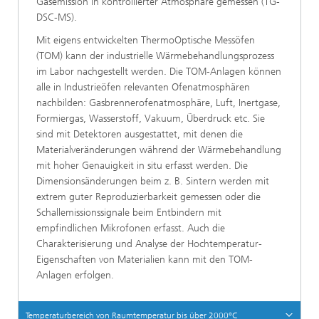
Gasemission in kontrollierter Atmosphäre gemessen (TG-
DSC-MS).
Mit eigens entwickelten ThermoOptische Messöfen
(TOM) kann der industrielle Wärmebehandlungsprozess
im Labor nachgestellt werden. Die TOM-Anlagen können
alle in Industrieöfen relevanten Ofenatmosphären
nachbilden: Gasbrennerofenatmosphäre, Luft, Inertgase,
Formiergas, Wasserstoff, Vakuum, Überdruck etc. Sie
sind mit Detektoren ausgestattet, mit denen die
Materialveränderungen während der Wärmebehandlung
mit hoher Genauigkeit in situ erfasst werden. Die
Dimensionsänderungen beim z. B. Sintern werden mit
extrem guter Reproduzierbarkeit gemessen oder die
Schallemissionssignale beim Entbindern mit
empfindlichen Mikrofonen erfasst. Auch die
Charakterisierung und Analyse der Hochtemperatur-
Eigenschaften von Materialien kann mit den TOM-
Anlagen erfolgen.
Temperaturbereich von Raumtemperatur bis über 2000°C