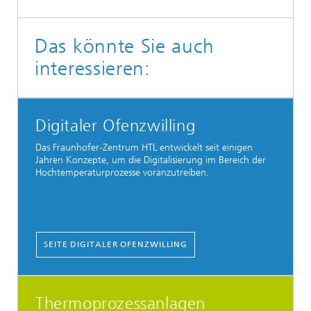
Das könnte Sie auch
interessieren:
Digitaler Ofenzwilling
Das Fraunhofer-Zentrum HTL entwickelt seit einigen
Jahren Konzepte, um die Digitalisierung im Bereich der
Hochtemperaturprozesse voranzutreiben.
SEITE DIGITALER OFENZWILLING
Thermoprozessanlagen