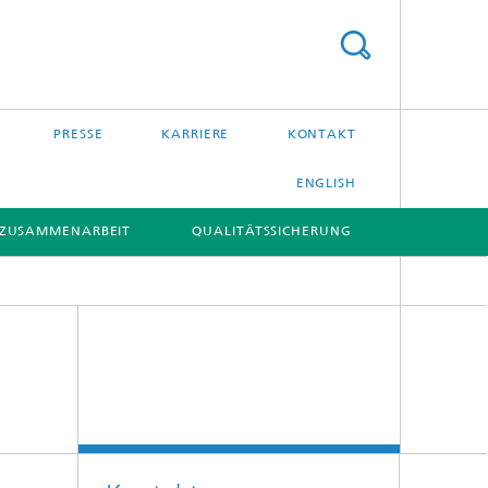
PRESSE
KARRIERE
KONTAKT
ENGLISH
ZUSAMMENARBEIT
QUALITÄTSSICHERUNG
[X]
[X]